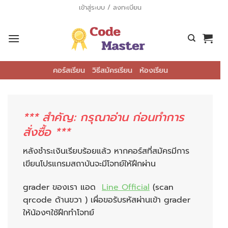
ข้าม
เข้าสู่ระบบ / ลงทะเบียน
ไป
ยัง
เนื้อหา
คอร์สเรียน
วิธีสมัครเรียน
ห้องเรียน
*** สำคัญ: กรุณาอ่าน ก่อนทำการ
สั่งซื้อ ***
หลังชำระเงินเรียบร้อยแล้ว หากคอร์สที่สมัครมีการ
เขียนโปรแกรมสถาบันจะมีโจทย์ให้ฝึกผ่าน
grader ของเรา แอด
Line Official
(scan
qrcode ด้านขวา ) เผื่อขอรับรหัสผ่านเข้า grader
ให้น้องๆใช้ฝึกทำโจทย์