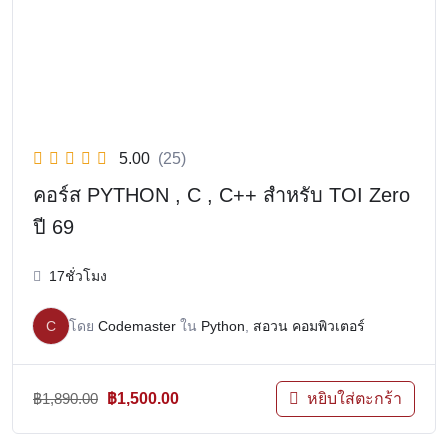
5.00
(25)
คอร์ส PYTHON , C , C++ สำหรับ TOI Zero
ปี 69
17ชั่วโมง
C
โดย
Codemaster
ใน
Python
,
สอวน คอมพิวเตอร์
Original
Current
฿
1,890.00
฿
1,500.00
หยิบใส่ตะกร้า
price
price
was:
is:
฿1,890.00.
฿1,500.00.