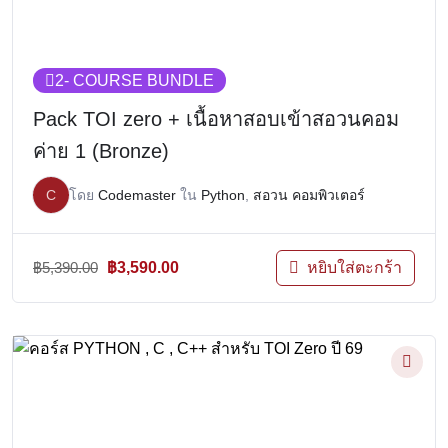
2
- COURSE BUNDLE
Pack TOI zero + เนื้อหาสอบเข้าสอวนคอม
ค่าย 1 (Bronze)
C
โดย
Codemaster
ใน
Python
,
สอวน คอมพิวเตอร์
Original
Current
฿
5,390.00
฿
3,590.00
หยิบใส่ตะกร้า
price
price
was:
is:
฿5,390.00.
฿3,590.00.